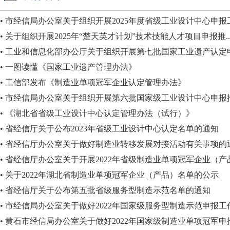
• 市经信局办公室关于组织开展2025年度省级工业设计中心申报工.
• 关于组织开展2025年“楚天英才计划”技术技能人才项目申报推..
• 工业和信息化部办公厅关于组织开展第七批国家工业遗产认定申.
• 一图读懂《国家工业遗产管理办法》
• 工信部发布《制造业单项冠军企业认定管理办法》
• 市经信局办公室关于组织开展第六批国家级工业设计中心申报推.
• 《湖北省省级工业设计中心认定管理办法（试行）》
• 省经信厅关于公布2023年省级工业设计中心认定名单的通知
• 省经信厅办公室关于做好制造业转移发展对接活动有关事项的
• 省经信厅办公室关于开展2022年省级制造业单项冠军企业（产品.
• 关于2022年湖北省制造业单项冠军企业（产品）名单的公示
• 省经信厅关于公布第五批省级服务型制造示范名单的通知
• 市经信局办公室关于做好2022年国家级服务型制造示范申报工作.
• 黄石市经信局办公室关于做好2022年国家级制造业单项冠军申报.