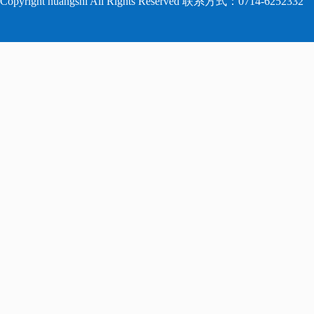
Copyright huangshi All Rights Reserved 联系方式：0714-6252332