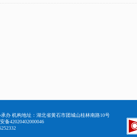
承办 机构地址：湖北省黄石市团城山桂林南路10号
备42020402000046
6252332