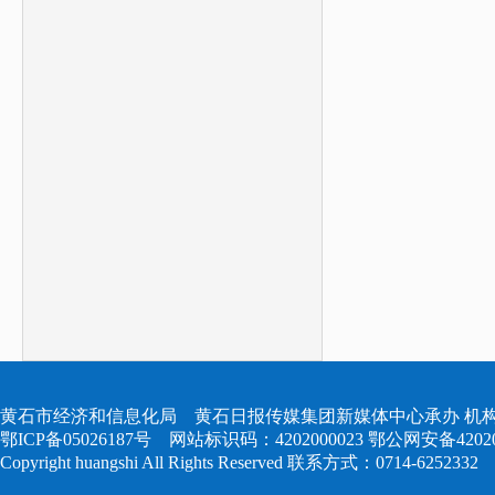
黄石市经济和信息化局 黄石日报传媒集团新媒体中心承办 机构
鄂ICP备05026187号
网站标识码：4202000023
鄂公网安备420204
Copyright huangshi All Rights Reserved 联系方式：0714-6252332