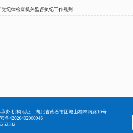
产党纪律检查机关监督执纪工作规则
承办 机构地址：湖北省黄石市团城山桂林南路10号
备42020402000046
6252332