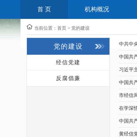
首 页
机构概况
当前位置：
首页
>
党的建设
中共中
党的建设
中国共
经信党建
习近平
反腐倡廉
中国共
市经信
在学深
中国共
黄经信党