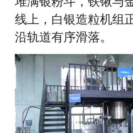
堆满银粉斗，铁锹与
线上，白银造粒机组
沿轨道有序滑落。