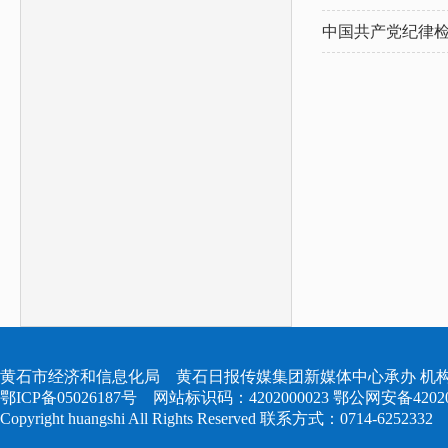
中国共产党纪律
黄石市经济和信息化局 黄石日报传媒集团新媒体中心承办 机构
鄂ICP备05026187号
网站标识码：4202000023
鄂公网安备420204
Copyright huangshi All Rights Reserved 联系方式：0714-6252332