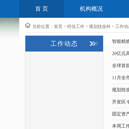
首 页
机构概况
当前位置：
首页
>
经信工作
>
规划技改科
>
工作动
智能精
工作动态
20亿
全球首
11月全
规划技
开发区
固定资产
本周工作