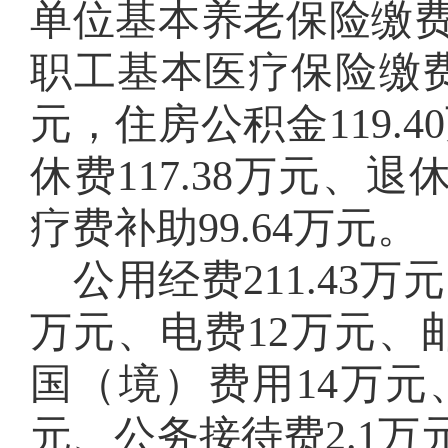
单位基本养老保险缴
职工基本医疗保险缴
元，
住房公积金
119.40
休费
117.38
万元、退
疗费补助
99.64
万元
。
公用经费
211.43
万元
万元、电费1
2
万元、
国（境）费用14万元
元、
公务接待费2
.1
万