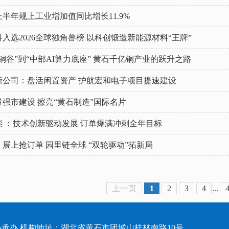
半年规上工业增加值同比增长11.9%
入选2026全球独角兽榜 以科创锻造新能源材料“王牌”
铜谷”到“中部AI算力底座” 黄石千亿铜产业的跃升之路
新公司：盘活闲置资产 护航宏和电子项目提速建设
强市建设 擦亮“黄石制造”国际名片
能 ：技术创新驱动发展 订单爆满冲刺全年目标
展上抢订单 园里链全球 “双轮驱动”拓新局
上一页
1
2
3
4
...
承办 机构地址：湖北省黄石市团城山桂林南路10号