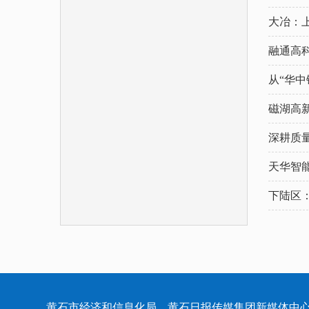
大冶：上
融通高科
从“华中
磁湖高
深耕质量
天华智
下陆区：
黄石市经济和信息化局 黄石日报传媒集团新媒体中心