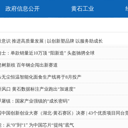
政府信息公开
黄石工业
意识 推进高质量发展 | 以创新塑品牌 以服务助成长
士：单款销量近10万顶 “阳新造” 头盔驰骋全球
老树新枝 百年钢企闯出新赛道
条无尘恒温智能化面食生产线将于8月投产
新风口 黄石数据标注产业跑出“加速度”
浮屠镇：国家产业强镇的“成长密码”
中国创新创业大赛（湖北·黄石赛区）决赛 | 43个优质项目同台
：从“0”到“1” 为中国芯片“提纯”底气