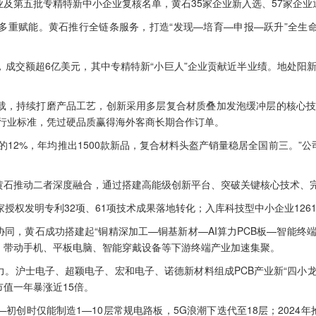
第五批专精特新中小企业复核名单，黄石35家企业新入选、57家企业
重赋能。黄石推行全链条服务，打造“发现—培育—申报—跃升”全生命
，成交额超6亿美元，其中专精特新“小巨人”企业贡献近半业绩。地处阳
，持续打磨产品工艺，创新采用多层复合材质叠加发泡缓冲层的核心技术
超行业标准，凭过硬品质赢得海外客商长期合作订单。
2%，年均推出1500款新品，复合材料头盔产销量稳居全国前三。”
石推动二者深度融合，通过搭建高能级创新平台、突破关键核心技术、完
权发明专利32项、61项技术成果落地转化；入库科技型中小企业1261
，黄石成功搭建起“铜精深加工—铜基新材—AI算力PCB板—智能终
，带动手机、平板电脑、智能穿戴设备等下游终端产业加速集聚。
沪士电子、超颖电子、宏和电子、诺德新材料组成PCB产业新“四小龙
市值一年暴涨近15倍。
时仅能制造1—10层常规电路板，5G浪潮下迭代至18层；2024年抢