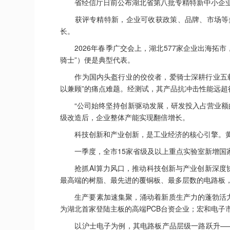
省经信厅日前公布湖北省第八批专精特新中小企业及
获评专精特新，企业可收获政策、品牌、市场等多
长。
2026年春季广交会上，湖北577家企业出海拓市
骑士”）便是典型代表。
作为国内头盔行业的佼佼者，爱骑士深耕行业五载
以兼顾”的痛点难题。经测试，其产品抗冲击性能远
“公司始终坚持创新驱动发展，研发投入占营业额的1
级改造后，企业整体产能实现翻倍增长。
科技创新和产业创新，是工业经济的核心引擎。黄
一季度，全市15家省级及以上重点实验室新增国家授
抢抓AI算力风口，推动科技创新与产业创新深度协同
最高端的树脂、最先进的覆铜板、最多层数的电路板
生产要素加速集聚，涌动着新质生产力的蓬勃活力。
为湖北首家登陆主板的高端PCB台资企业；宏和电子
以沪士电子为例，其电路板产品层级一路跃升——初创