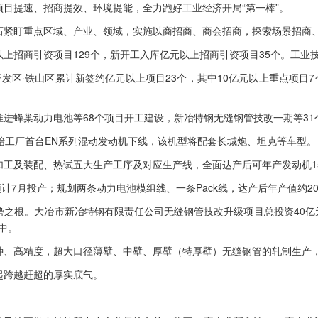
提速、招商提效、环境提能，全力跑好工业经济开局“第一棒”。
盯重点区域、产业、领域，实施以商招商、商会招商，探索场景招商、
商引资项目129个，新开工入库亿元以上招商引资项目35个。工业技改投
·铁山区累计新签约亿元以上项目23个，其中10亿元以上重点项目7
蜂巢动力电池等68个项目开工建设，新冶特钢无缝钢管技改一期等31
工厂首台EN系列混动发动机下线，该机型将配套长城炮、坦克等车型。
及装配、热试五大生产工序及对应生产线，全面达产后可年产发动机15
计7月投产；规划两条动力电池模组线、一条Pack线，达产后年产值约2
根。大冶市新冶特钢有限责任公司无缝钢管技改升级项目总投资40亿元，
中。
高精度，超大口径薄壁、中壁、厚壁（特厚壁）无缝钢管的轧制生产，年
跨越赶超的厚实底气。