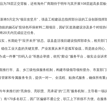
品为78层正交背板，还有海外厂商期待于明年与其开展108层超高多层板
将5月定为“项目攻坚月”，强县工程建设总指挥部分设的工业创新指挥部
的娲石矿投绿色环保材料二期项目，因矿区道路建设涉及多个村组协调
终20天内完成征迁任务。
，长期处于“应开未开”状态。该县盘活项目建设指挥部牵头，相关部门
稳住工业大盘的关键支撑。产业发展从来不是孤军奋战，而是政企同心
一件事”“扫码入企”等惠企举措，依托“黄i企”服务平台，做实企业诉求
全面推行市、县、乡三级包保服务机制，构建市级领导领衔督办、市直部门
管家和专属服务专员，提供一对一、全流程、贴身式服务，确保所有重点
今年来推行的“亮身份、亮职责、亮承诺”的“三亮”服务机制，主导着一场
）有170多名职工，因厂区偏僻不通公交，职工上下班很不方便。在服务