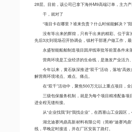
28层。目前，该公司已拿下海外M9高端订单，主力产
干，就对了
“项目卡在哪里？谁来负责？什么时候能解决？”阳新
没有等出来的辉煌，只有干出来的精彩。位于富池镇
先后3次到现场召开协调会，镇村干部逐户做工作，最
永盛智能船舶制造项目因岸线审批等前置条件未落实
营商环境是工业经济的生命线，是激发产业活力、
今年以来，黄石纵深推进“双千”活动，落地“高效办成
解营商环境堵点、难点、痛点。
在“双千”活动中，聚焦500万元以上重点项目，
三级包保服务机制，就是为每个项目精准配备项目
进全程无缝衔接。
从“企业找我”到“我找企业”，在西塞山工业园区，
湖北迪赛鸿鼎高新材料有限公司（简称“迪赛鸿鼎”
线，早晚定时接送，并在厂区安装了路灯。