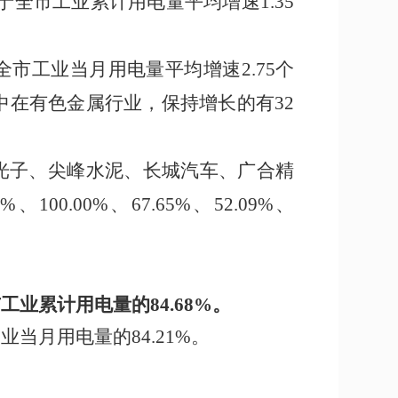
于全市工业累计用电量平均增速
1.35
全市工业当月用电量平均增速
2.75
个
中在有色金属行业，
保持增长的有
32
光子、尖峰水泥、长城汽车、广合精
0%
、
100.00%
、
67.65%
、
52.09%
、
市工业累计用电量的
84.68
%
。
工业当月用电量的
8
4.21
%
。