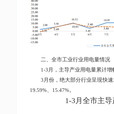
二、
全市工业行业用电量情况
1-
3
月，主导
产业
用电量累计增
3
月
份
，
绝大部分行业呈现快速
19.59%
、
15.47%
。
1-
3
月全市主导