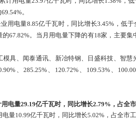
累计用电量
23.97
亿千瓦时，同比增长
1.38
%
，低
的
69.54
%
。
企业用电量
8.85
亿千瓦时，同比
增长
3.45
%
，
低
于
量的
67.82
%
。当月用电量
下降的有
18
家，主要集
工模具、闻泰通讯、新冶特钢、日盛科技、智慧
0.90%
、
285.25%
、
120.72%
、
109.53%
、
100.0
计用电量
29.19
亿千瓦时
，
同比增长
2.79
%
，
占全
用电量
10.99
亿千瓦时
，
同比
增长
5.02
%
，
占全市