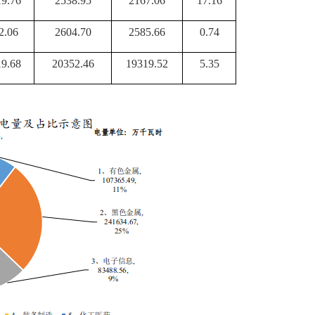
19.76
2538.95
2167.06
17.16
2.06
2604.70
2585.66
0.74
19.68
20352.46
19319.52
5.35