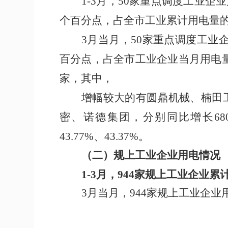
1-
3
月，
50
家重点调度工业企业
个百分点
，占全市工业累计用电量
3
月当月，
50
家重点调度工业
百分点
，
占全市工业企业当月用电
家，其中，
增幅较大的有圆鼎机械、楠田
密、诺德集团，分别同比增长
68
43.77%
、
43.37%
。
（二）
规上工业企业用电情况
1-
3
月，
944
家规上工业企业累
3
月当月
，
944
家规上
工业
企业