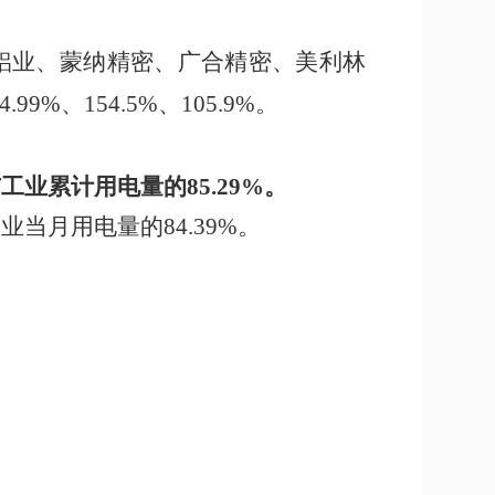
，
铝业、蒙纳精密、广合精密、美利林
4.99%
、
154.5%
、
105.9%
。
市工业累计用电量的
85.29
%
。
工业当月用电量的
8
4.39
%
。