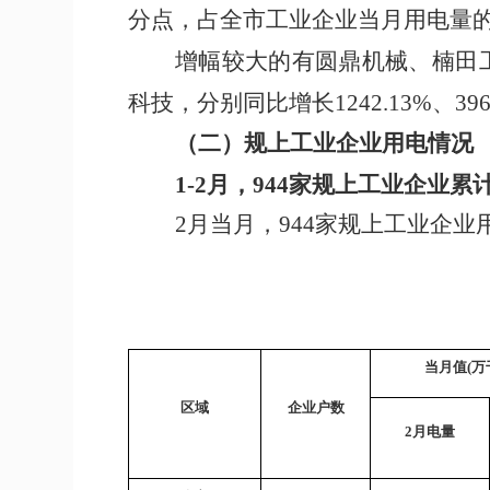
分点
，
占全市工业企业当月用电量
增幅较大的有圆鼎机械、楠田
科技，分别同比增长
1242.13%
、
39
（二）
规上工业企业用电情况
1-
2
月，
944
家规上工业企业累
2
月当月
，
944
家规上
工业
企业
当月值
(万
区域
企业户数
2
月电量