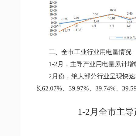
二、
全市工业行业用电量情况
1-
2
月，主导
产业
用电量累计增
2
月
份
，
绝大部分行业呈现快速
长
62.07%
、
39.97%
、
39.74%
、
39.5
1-
2
月全市主导