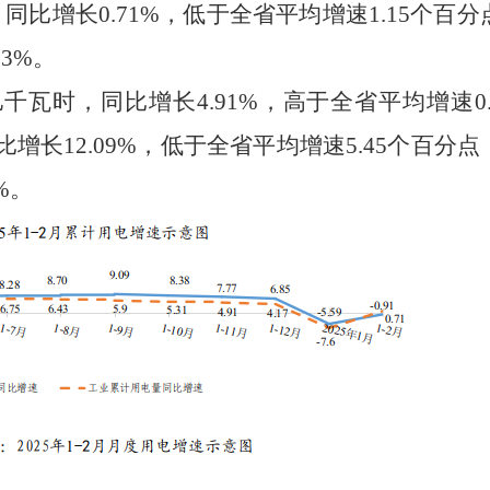
，同比
增长
0.71
%
，
低
于全省平均增速
1.15
个百分
63
%
。
亿千瓦时，同比
增长
4.91
%
，
高于
全省平均增速
0
比
增长
12.09
%
，
低于
全省平均增速
5.45
个百分点
%
。