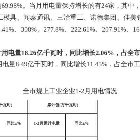
的
69.98
%
。当月用电量保持增长的有
24
家，其中
工模具、闻泰通讯、三冶重工、诺德集团、佳美
6.41%
、
308%
、
277.8%
、
222.61%
、
207.91%
、
16
计用电量
18.26
亿千瓦时
，
同比增长
2.06
%
，
占全
用电量
8.49
亿千瓦时
，
同比
增长
11.45
%
，
占全市
全市规上工业企业
1-2月用电情况
千瓦时)
累计值
(万千瓦时)
同比
±%
1-
2
月累计电量
同比
±%