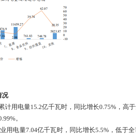
情况
累计用电量
15.2
亿千瓦时，同比增长
0.75
%
，高
于
0.99
%
。
业用电量
7.04
亿千瓦时，同比
增长
5.5
%
，
低
于全