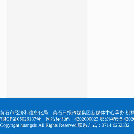
黄石市经济和信息化局 黄石日报传媒集团新媒体中心承办 机构
鄂ICP备05026187号
网站标识码：4202000023
鄂公网安备420204
Copyright huangshi All Rights Reserved 联系方式：0714-6252332