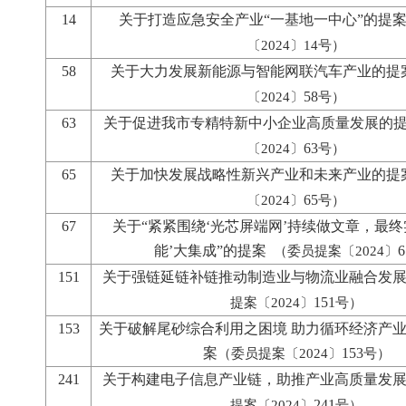
14
关于打造应急安全产业
“
一基地一中心
”
的提
〔2024〕14号）
58
关于大力发展新能源与智能网联汽车产业的提
58
〔2024〕
号）
63
关于促进我市专精特新中小企业高质量发展的
63
〔2024〕
号）
65
关于加快发展战略性新兴产业和未来产业的提
65
〔2024〕
号）
67
关于“紧紧围绕‘光芯屏端网’持续做文章，最终
能’大集成”的提案
6
（委员提案〔2024〕
151
关于强链延链补链推动制造业与物流业融合发
151
提案〔2024〕
号）
153
关于破解尾砂综合利用之困境 助力循环经济产
案
153
（委员提案〔2024〕
号）
241
关于构建电子信息产业链，助推产业高质量发
241
提案〔2024〕
号）