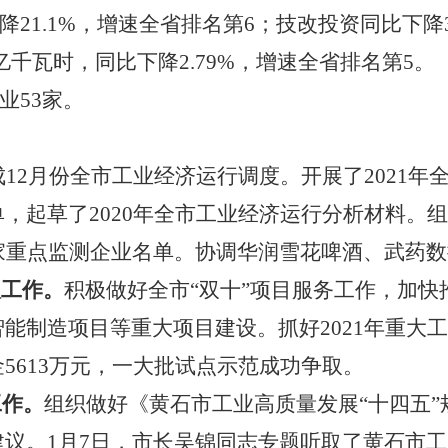
降
21.1%
，增速全省排名第
6
；技改投资同比下降
亿千瓦时，同比下降
2.79%
，增速全省排名第
5
。
业
53
家。
成
12
月份全市工业经济运行调度。开展了
2021
年
单，起草了
2020
年全市工业经济运行分析材料。组
家重点监测企业名单。协调华润雪花啤酒、武药数
取工作。
积极做好全市“双十”项目服务工作，加快
能制造项目等重大项目建设。抓好2021年重大工
金
5613
万元，一大批试点示范成功争取。
工作。
组织做好
《黄石市工业高质量发展“十四五
建议。
1
月
7
日，市长吴锦同志专题听取了黄石市工