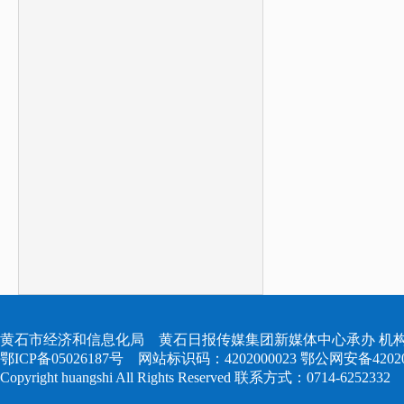
黄石市经济和信息化局 黄石日报传媒集团新媒体中心承办 机构
鄂ICP备05026187号
网站标识码：4202000023
鄂公网安备420204
Copyright huangshi All Rights Reserved 联系方式：0714-6252332