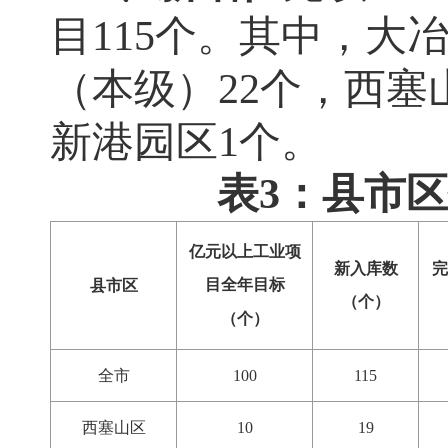
目
115
个。其中，大
（本级）
22
个，西塞
新港园区
1
个。
表3：县市
亿元以上工业项
新入库数
完
目全年目标
县市区
（个）
（个）
全市
100
115
西塞山区
10
19