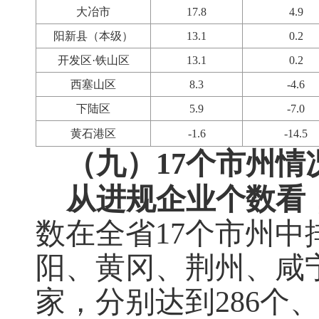
大冶市
17.8
4.9
阳新县（本级）
13.1
0.2
开发区·铁山区
13.1
0.2
西塞山区
8.3
-4.6
下陆区
5.9
-7.0
黄石港区
-1.6
-14.5
（九）17个市州情
从进规企业个数看
数在全省
17
个市州中
阳、黄冈、荆州、咸
家，分别达到
286
个