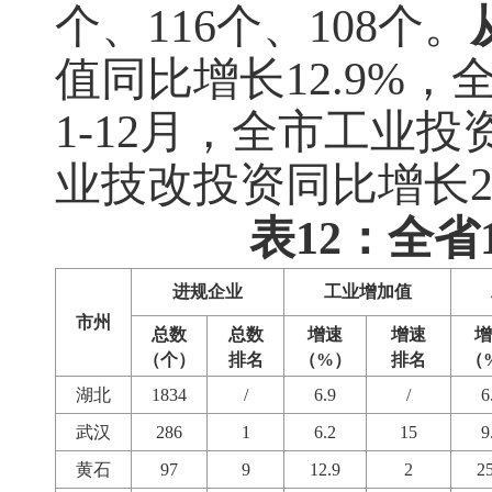
个、
116
个、
108
个。
值同比增长
12.9%
，
1-12
月，全市工业投
业技改投资同比增长
表12：全
进规企业
工业增加值
市州
总数
总数
增速
增速
增
（个）
排名
（%）
排名
（
湖北
1834
/
6.9
/
6
武汉
286
1
6.2
15
9
黄石
97
9
12.9
2
25