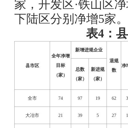
家，开发区·铁山区净
下陆区分别净增
5
家
表4：
新增进规企业
全年净增
退规
目标
县市区
净
总数
新进规
数
（家）
（家）
（家）
全市
74
97
19
62
大冶市
21
39
5
27