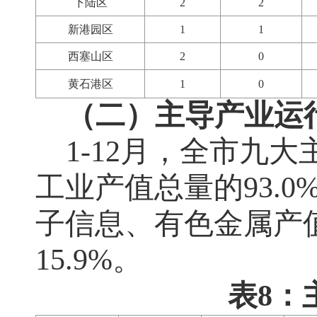
下陆区
2
2
新港园区
1
1
西塞山区
2
0
黄石港区
1
0
（二）
主导产业运
1-12
月，全市九大
工业产值总量的
93.0
子信息、有色金属产
15.9%
。
表8：