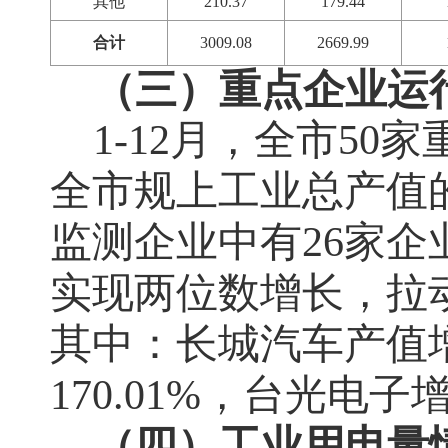
其他
210.37
179.44
合计
3009.08
2669.99
（三）重点企业运
1-12
月，全市
50
家
全市规上工业总产值
监测企业中有
26
家企
实现两位数增长，拉
其中：长城汽车产值
170.01%
，台光电子
（四）工业用电量