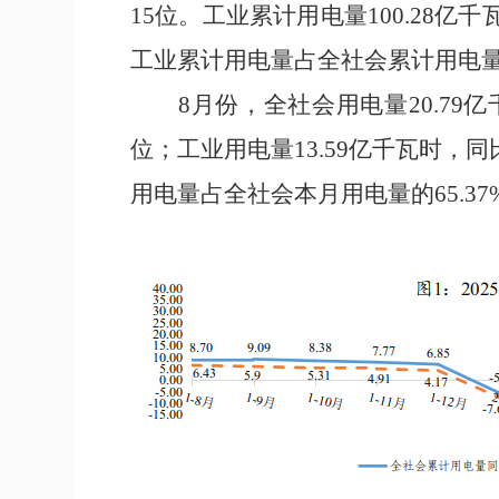
15
位
。工业累计用电量
100.28
亿千
工业累计用电量占全社会累计用电
8
月
份
，全社会用电量
20.79
亿
位
；
工业用电量
13.59
亿千瓦时，同
用电量占全社会
本
月用电量的
65.37