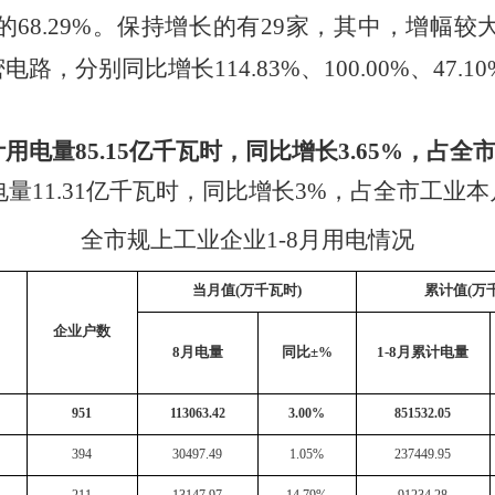
的
68.29
%
。保持增长的有
29
家，其中，
增幅较
密电路，分别同比增长
114.83%
、
100.00%
、
47.10
计用电量
85.15
亿千瓦时
，
同比增长
3.65
%
，
占全
电量
11.31
亿千瓦时
，
同比
增长
3
%
，
占全市工业
本
全市规上工业企业
1-8月用电情况
当月值
(万千瓦时)
累计值
(万
企业户数
8
月电量
同比
±%
1-
8
月累计电量
951
113063.42
3.00%
851532.05
394
30497.49
1.05%
237449.95