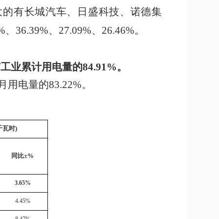
大的有长城汽车、日盛科技、诺德集
%
、
36.39%
、
27.09%
、
26.46%
。
市工业累计用电量的
84.91
%
。
月用电量的
83.22
%
。
千瓦时)
同比
±%
3.65%
4.45%