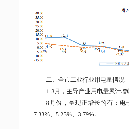
二、
全市工业行业用电量情况
1-
8
月，主导
产业
用电量累计增
8
月
份
，
呈现正增长的有：电
7.33%
、
5.25%
、
3.79%
。