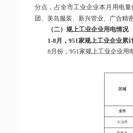
分点
，
占全市工业企业
本
月用电量
团、美岛服装、新兴管业、广合精
（二）
规上工业企业用电情况
1-
8
月，
951
家规上工业企业累
8
月
份
，
951
家规上
工业
企业用
区域
全市
大冶市