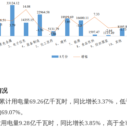
情况
累计用电量
69.26
亿千瓦时，同比增长
3.37
%
，低
的
69.07
%
。
业用电量
9.28
亿千瓦时，同比
增长
3.85
%
，
高
于全