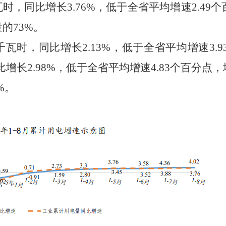
瓦时，同比
增长
3.76
%
，
低
于全省平均增速
2.49
个
量的
73
%
。
千瓦时，同比
增长
2.13
%
，
低于
全省平均增速
3.9
比
增长
2.98
%
，
低于
全省平均增速
4.83
个百分点，
%
。