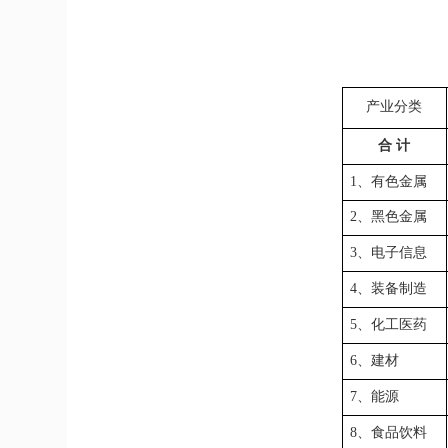
产业分类
合
计
1、有色金属
2、黑色金属
3、电子信息
4、装备制造
5、化工医药
6、建材
7、能源
8、食品饮料