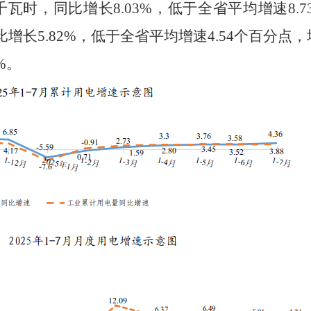
千瓦时，同比
增长
8.03
%
，
低于
全省平均增速
8.7
比
增长
5.82
%
，
低于
全省平均增速
4.54
个百分点，
%
。