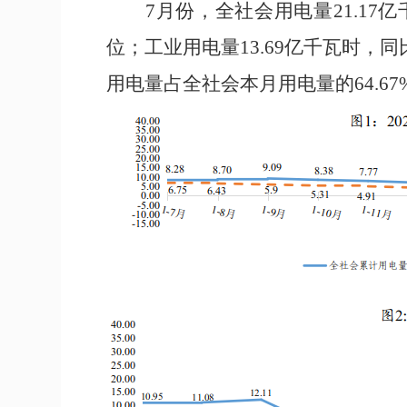
7
月
份
，全社会用电量
21.17
亿
位
；
工业用电量
13.69
亿千瓦时，同
用电量占全社会
本
月用电量的
64.67