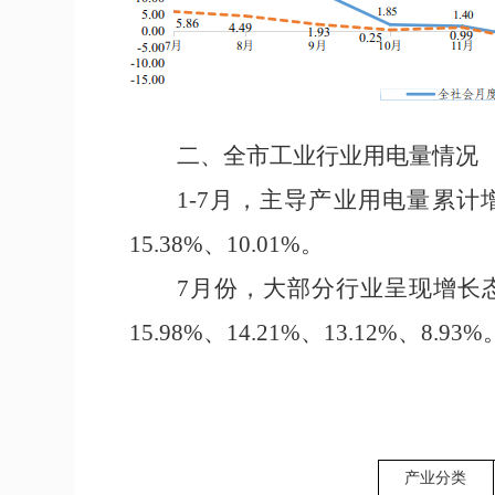
二、
全市工业行业用电量情况
1-
7
月，主导
产业
用电量累计
15.38%
、
10.01%
。
7
月
份
，
大部分行业呈现增长
15.98%
、
14.21%
、
13.12%
、
8.93%
产业分类