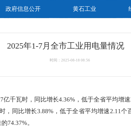
政府信息公开
黄石工业
2025年1-7月全市工业用电量情况
时间：2025-08-18 08:56
57
亿千瓦时，同比
增长
4.36
%
，
低
于全省平均增速
时，同比
增长
3.88
%
，
低
于全省平均增速
2.11
个
量的
74.37
%
。