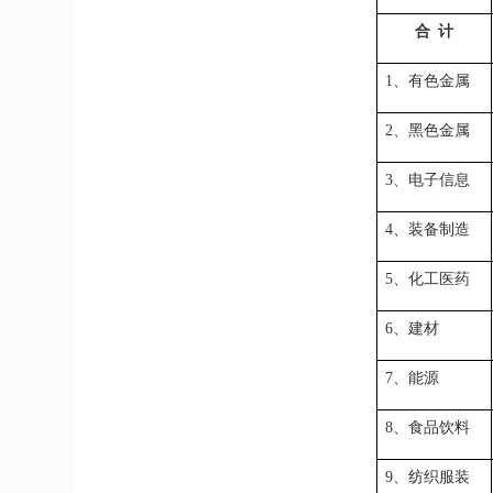
合
计
1、有色金属
2、黑色金属
3、电子信息
4、装备制造
5、化工医药
6、建材
7、能源
8、食品饮料
9、纺织服装