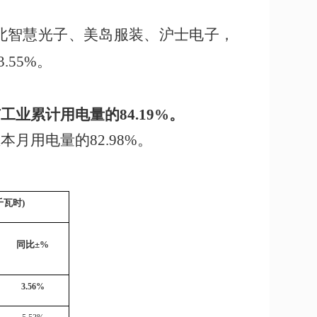
北智慧光子、美岛服装、沪士电子，
3.55%
。
市工业累计用电量的
84.19
%
。
业
本
月用电量的
8
2.98
%
。
千瓦时)
同比
±%
3.56%