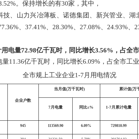
8.52
%
。保持增长的有
30
家，其中，
科技、山力兴冶薄板、诺德集团、新兴管业、湖
77.36%
、
37.41%
、
28.30%
、
27.08%
、
24.93%
、
2
计用电量
72.98
亿千瓦时
，
同比增长
3.56
%
，
占全
电量
11.36
亿千瓦时
，
同比
增长
6.09
%
，
占全市工
全市规上工业企业
1-7月用电情况
当月值
(万千瓦时)
累计值
(万
企业户数
7
月电量
同比
±%
1-
7
月累计电量
945
113569.90
6.09%
729810.99