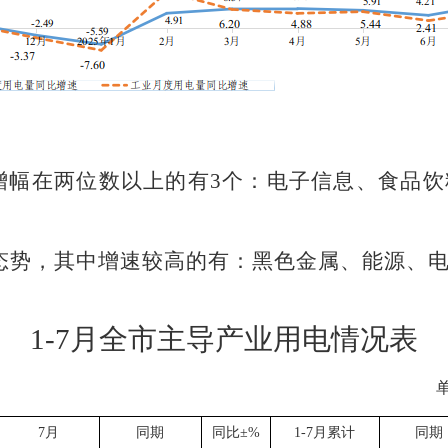
增幅在两位数以上的有
3
个：电子信息、食品饮
态势，其中增速较高的有：黑色金属、能源、
。
1-
7
月全市主导产业用电情况表
7
月
同期
同比
±%
1-
7
月累计
同期