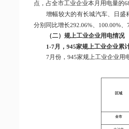
点
，
占全市工业企业
本
月用电量的
6
增幅较大的有长城汽车、日盛
分别同比增长
292.06%
、
100.00%
、
（二）
规上工业企业用电情况
1-
7
月，
945
家规上工业企业累
7
月
份
，
945
家规上
工业
企业用
区域
全市