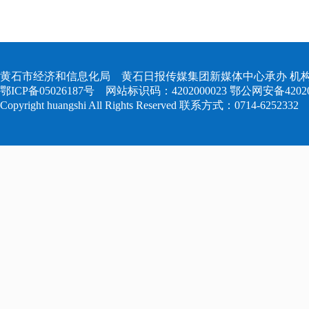
黄石市经济和信息化局 黄石日报传媒集团新媒体中心承办 机构
鄂ICP备05026187号
网站标识码：4202000023
鄂公网安备420204
Copyright huangshi All Rights Reserved 联系方式：0714-6252332