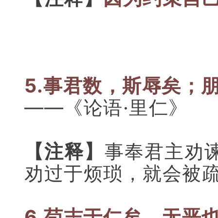
5.
事君数，斯辱矣；
——《论语·里仁》
【注释】
事奉君主劝
劝过于烦琐，就会被
6.苟志于仁矣，无恶