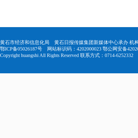
黄石市经济和信息化局 黄石日报传媒集团新媒体中心承办 机构
鄂ICP备05026187号
网站标识码：4202000023
鄂公网安备420204
Copyright huangshi All Rights Reserved 联系方式：0714-6252332