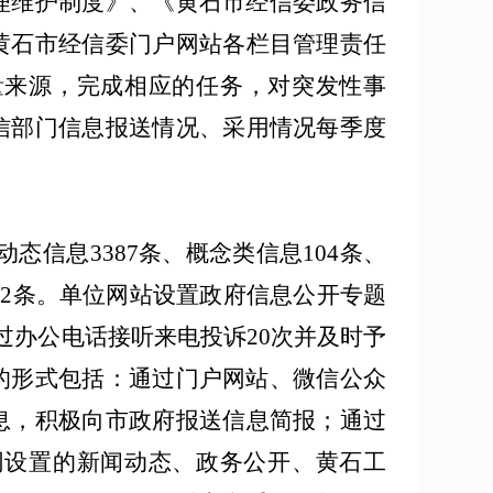
维护制度》、《黄石市经信委政务信
黄石市经信委门户网站各栏目管理责任
量来源，
完成相应的
任务
，
对突发性事
信部门信息报送情况、采用情况每季度
动态
信息
3387
条
、
概念类信息
104条、
2条
。
单位网站设置
政府信息公开
专题
过办公电话接听来电投诉20次并及时予
的形式包括：
通过门户网站、微信公众
息
，
积极向市政府报送信息简报
；通过
网设置的新闻动态、政务公开、黄石工