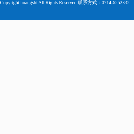
Copyright huangshi All Rights Reserved 联系方式：0714-6252332