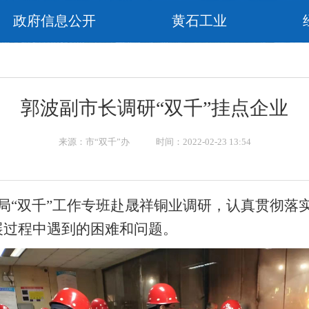
政府信息公开
黄石工业
闻
郭波副市长调研“双千”挂点企业
来源：市“双千”办 时间：2022-02-23 13:54
局“双千”工作专班赴晟祥铜业调研，认真贯彻落实
展过程中遇到的困难和问题。