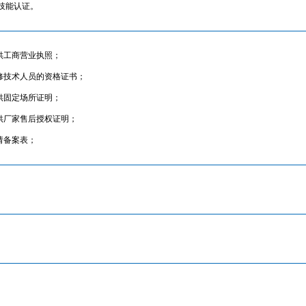
技能认证。
提供工商营业执照；
维修技术人员的资格证书；
提供固定场所证明；
提供厂家售后授权证明；
申请备案表；