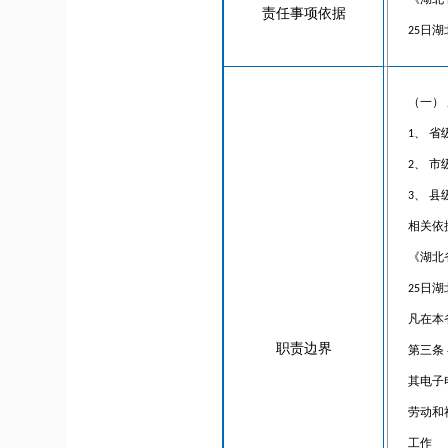
《湖北
责任事项依据
25日
（一）
1、 
2、 
3、 
相关依
《湖北
25日
凡在本
职责边界
第三条
其电子
劳动和
工作