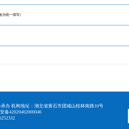
改办统一填写）
承办 机构地址：湖北省黄石市团城山桂林南路10号
备42020402000046
6252332