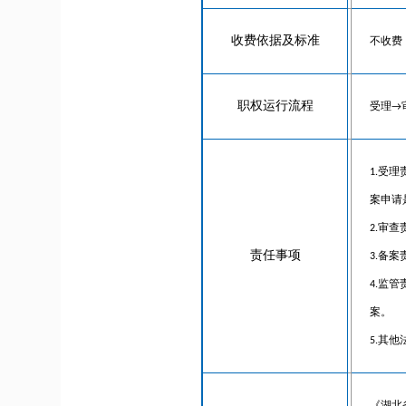
收费依据及标准
不收费
职权运行流程
受理→
1.受
案申请
2.审
责任事项
3.备
4.监
案。
5.其