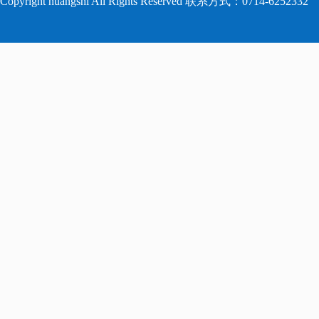
Copyright huangshi All Rights Reserved 联系方式：0714-6252332