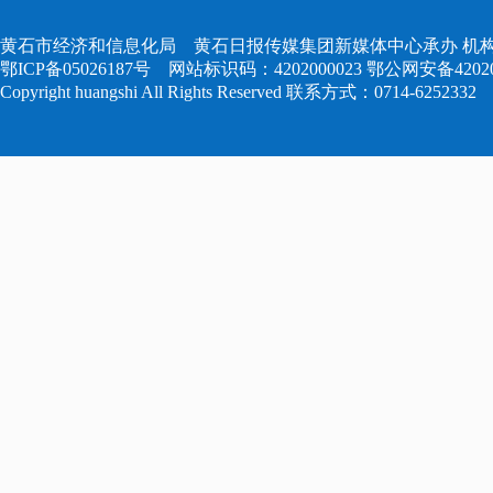
黄石市经济和信息化局 黄石日报传媒集团新媒体中心承办 机构
鄂ICP备05026187号
网站标识码：4202000023
鄂公网安备420204
Copyright huangshi All Rights Reserved 联系方式：0714-6252332