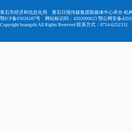
黄石市经济和信息化局 黄石日报传媒集团新媒体中心承办 机构
鄂ICP备05026187号
网站标识码：4202000023
鄂公网安备420204
Copyright huangshi All Rights Reserved 联系方式：0714-6252332