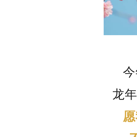
今
龙年
愿