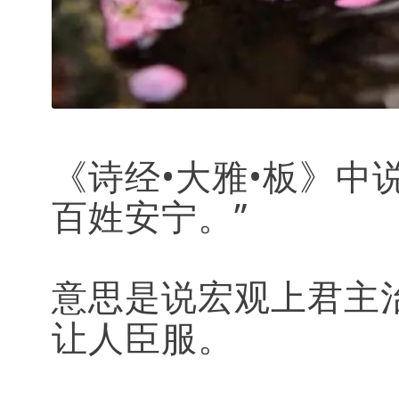
《诗经•大雅•板》中
百姓安宁。”
意思是说宏观上君主
让人臣服。