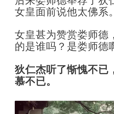
女皇面前说他太佛系
女皇甚为赞赏娄师德
的是谁吗？是娄师德啊
狄仁杰听了惭愧不已
慕不已。