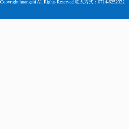
Copyright huangshi All Rights Reserved 联系方式：0714-6252332