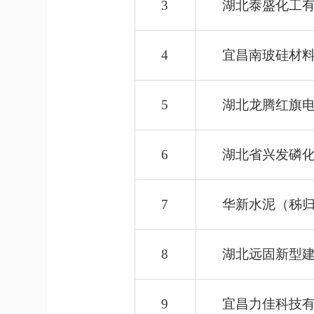
3
湖北泰盛化工
4
宜昌南玻硅材
5
湖北龙腾红旗
6
湖北省兴发磷
7
华新水泥（秭
8
湖北远固新型
9
宜昌力佳科技