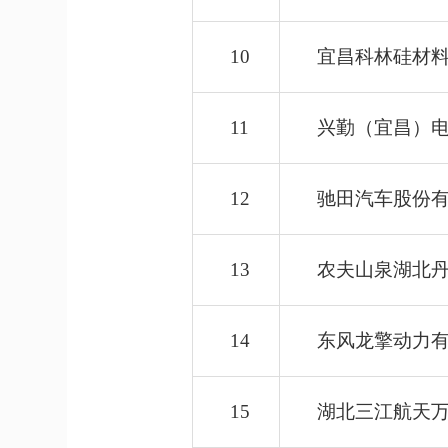
10
宜昌科林硅材
11
兴勤（宜昌）
12
驰田汽车股份
13
农夫山泉湖北
14
东风龙擎动力
15
湖北三江航天