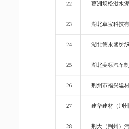
22
葛洲坝松滋水
23
湖北卓宝科技
24
湖北德永盛纺
25
湖北美标汽车
26
荆州市福兴建
27
建华建材（荆
28
荆大（荆州）