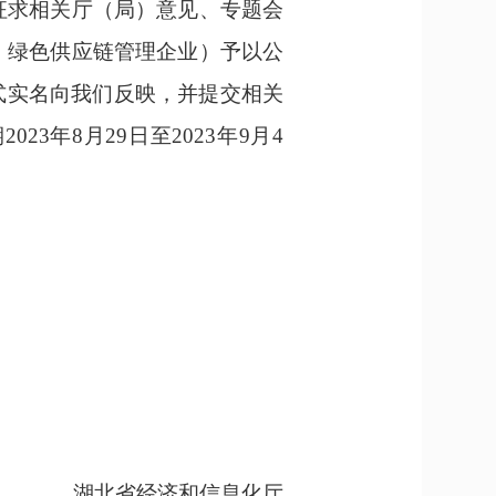
征求相关厅（局）意见、专题会
、绿色供应链管理企业）予以公
式实名向我们反映，并提交相关
期
2023
年
8
月
29
日至
2023
年
9
月
4
湖北省经济和信息化厅